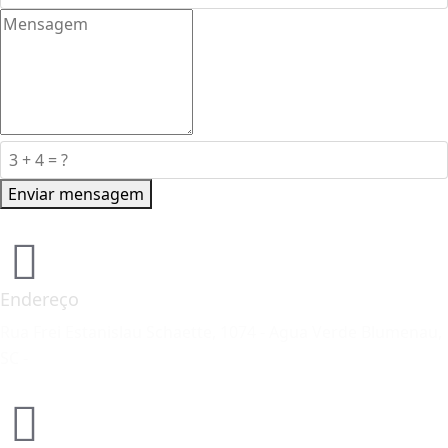
Enviar mensagem
Endereço
Rua Frei Estanislau Schaette, 1074 - Agua Verde Blumenau,
SC -
MAPA