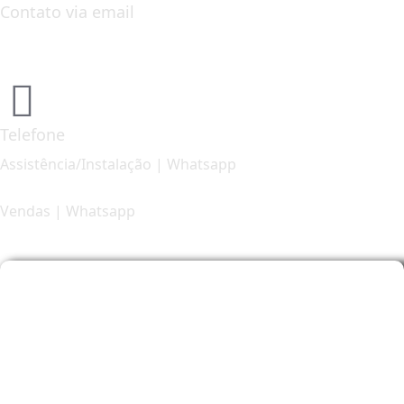
Contato via email
financeiro@arteemar.com.br
Telefone
Assistência/Instalação | Whatsapp
47 3325-3272
Vendas | Whatsapp
47 9 9623-0777