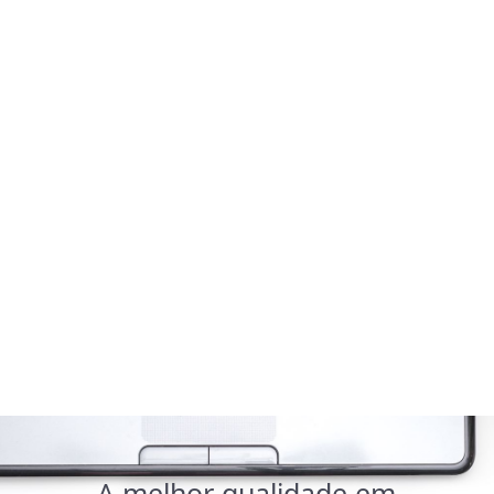
Atendimento profissional
Personalizado para superar suas expectativas
Mais de 20 anos de experiência
Na prestação de serviços de qualidade e confiança
Compromisso com o cliente
Em primeiro lugar: nossa prioridade é sua satisfação
A melhor qualidade em